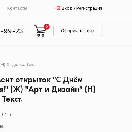
Контакты
Вход / Регистрация
0
4-99-23
Оформить заказ
Н) Отделка. Текст.
ент открыток "С Днём
!" (Ж) "Арт и Дизайн" (Н)
Текст.
й
/
1 шт
ца