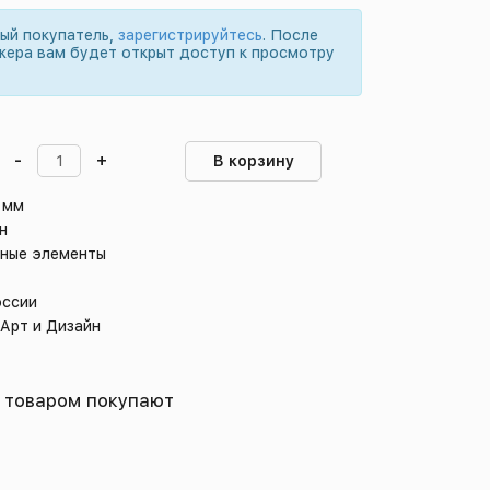
вый покупатель,
зарегистрируйтесь
. После
жера вам будет открыт доступ к просмотру
-
+
В корзину
 мм
н
дные элементы
оссии
 Арт и Дизайн
 товаром покупают