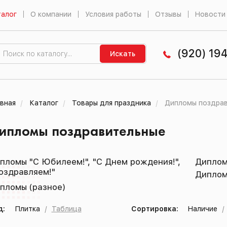
алог
О компании
Условия работы
Отзывы
Новости
(920) 19
Искать
вная
Каталог
Товары для праздника
Дипломы поздрав
ипломы поздравительные
пломы "С Юбилеем!", "С Днем рождения!",
Диплом
оздравляем!"
Диплом
пломы (разное)
д:
Плитка
/
Таблица
Сортировка:
Наличие
/