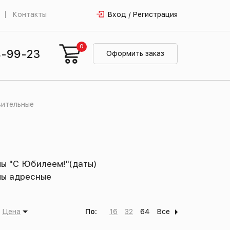
Контакты
Вход / Регистрация
0
4-99-23
Оформить заказ
ительные
ы "С Юбилеем!"(даты)
ы адресные
Цена
По:
16
32
64
Все