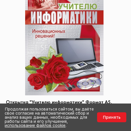
Открытка "Учителю информатики" Формат А5.
Отделка. Текст
Продолжая пользоваться сайтом, вы даёте
свое согласие на автоматический сбор и
50 рублей
/
1 шт
анализ ваших данных, необходимых для
Принять
работы сайта и его улучшения,
Тип цены: Розница
использование файлов cookie
.