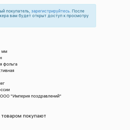
вый покупатель,
зарегистрируйтесь
. После
жера вам будет открыт доступ к просмотру
0 мм
н
я фольга
тивная
нег
оссии
: ООО "Империя поздравлений"
 товаром покупают