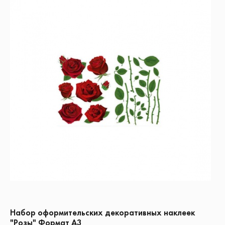
Набор оформительских декоративных наклеек
"Розы" Формат А3