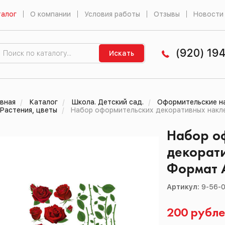
алог
О компании
Условия работы
Отзывы
Новости
(920) 19
Искать
вная
Каталог
Школа. Детский сад.
Оформительские на
Растения, цветы
Набор оформительских декоративных накле
Набор о
декорати
Формат 
Артикул:
9-56-
200 рубл