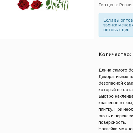
Тип цены: Розни
Если вы опто
звонка менед
оптовых цен
Количество:
Длина самого б
Декоративные э
безопасной сам
который не оста
Быстро наклеива
крашеные стены,
плитку. При не
снять и перекле
поверхность.
Наклейки можно 