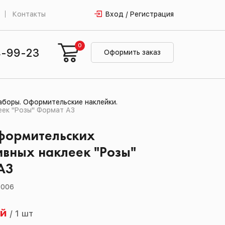
Контакты
Вход / Регистрация
0
4-99-23
Оформить заказ
боры. Оформительские наклейки.
ек "Розы" Формат А3
формительских
вных наклеек "Розы"
А3
0006
ей
/
1 шт