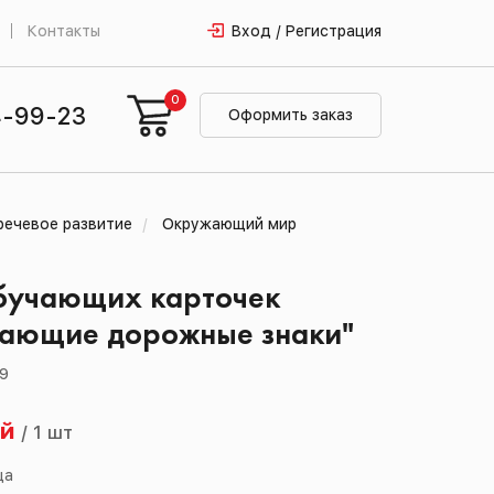
Контакты
Вход / Регистрация
0
4-99-23
Оформить заказ
речевое развитие
Окружающий мир
бучающих карточек
ающие дорожные знаки"
09
ей
/
1 шт
ца