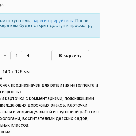
ца
вый покупатель,
зарегистрируйтесь
. После
жера вам будет открыт доступ к просмотру
-
+
В корзину
: 140 х 125 мм
н
очек предназначен для развития интеллекта и
и взрослых.
 33 карточки с комментариями, поясняющими
преждающих дорожных знаков. Карточки
аться в индивидуальной и групповой работе с
хологами, воспитателями детских садов,
ьных классов.
оссии