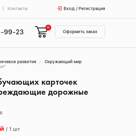
Контакты
Вход / Регистрация
0
4-99-23
Оформить заказ
речевое развитие
Окружающий мир
ки"
бучающих карточек
реждающие дорожные
08
ей
/
1 шт