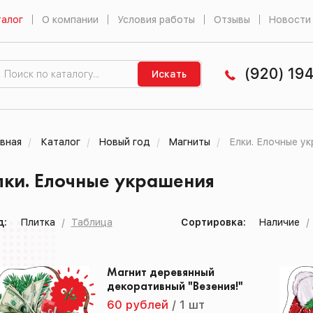
алог
О компании
Условия работы
Отзывы
Новости
(920) 19
Искать
вная
Каталог
Новый год
Магниты
Елки. Елочные у
лки. Елочные украшения
д:
Плитка
/
Таблица
Сортировка:
Наличие
/
Магнит деревянный
декоративный "Везения!"
60 рублей
/
1 шт