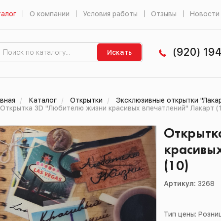
алог
О компании
Условия работы
Отзывы
Новости
(920) 19
Искать
вная
Каталог
Открытки
Эксклюзивные открытки "Лака
Открытка 3D "Любителю жизни красивых впечатлений" Лакарт (
Открытк
красивых
(10)
Артикул:
3268
Тип цены: Розни