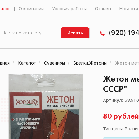
алог
О компании
Условия работы
Отзывы
Новости
(920) 19
Искать
вная
Каталог
Сувениры
Брелки.Жетоны
Жетон мет
Жетон ме
СССР"
Артикул:
58.51.
80 рубле
Тип цены: Розни