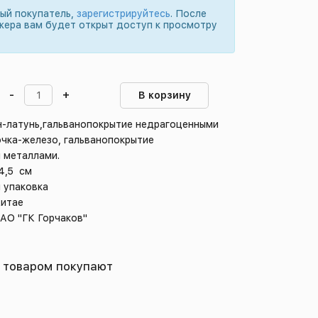
вый покупатель,
зарегистрируйтесь
. После
жера вам будет открыт доступ к просмотру
-
+
В корзину
н-латунь,гальванопокрытие недрагоценными
очка-железо, гальванопокрытие
 металлами.
4,5 см
 упаковка
Китае
 АО "ГК Горчаков"
 товаром покупают