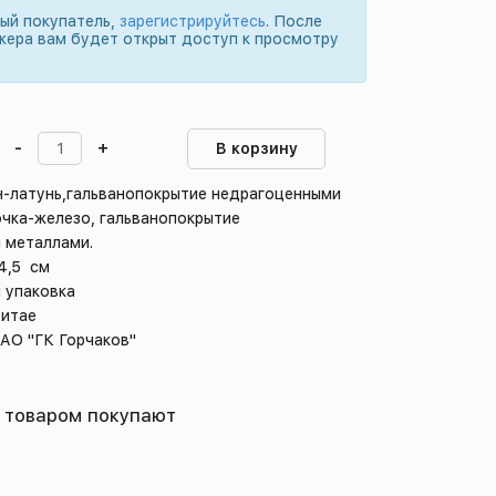
вый покупатель,
зарегистрируйтесь
. После
жера вам будет открыт доступ к просмотру
-
+
В корзину
н-латунь,гальванопокрытие недрагоценными
очка-железо, гальванопокрытие
 металлами.
4,5 см
 упаковка
Китае
 АО "ГК Горчаков"
 товаром покупают