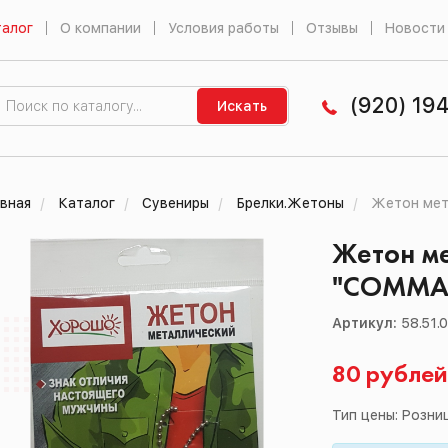
алог
О компании
Условия работы
Отзывы
Новости
(920) 19
Искать
вная
Каталог
Сувениры
Брелки.Жетоны
Жетон ме
Жетон м
"COMMA
Артикул:
58.51.
80 рубле
Тип цены: Розни