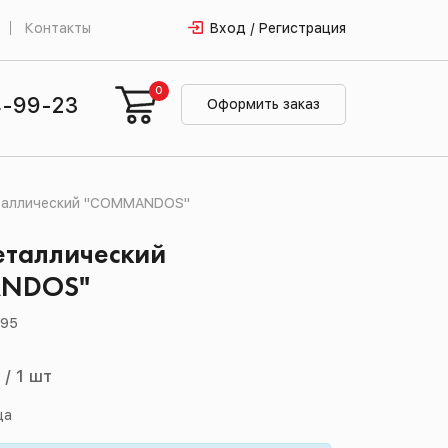
Контакты
Вход / Регистрация
0
4-99-23
Оформить заказ
таллический "COMMANDOS"
еталлический
NDOS"
095
й
/
1 шт
ца