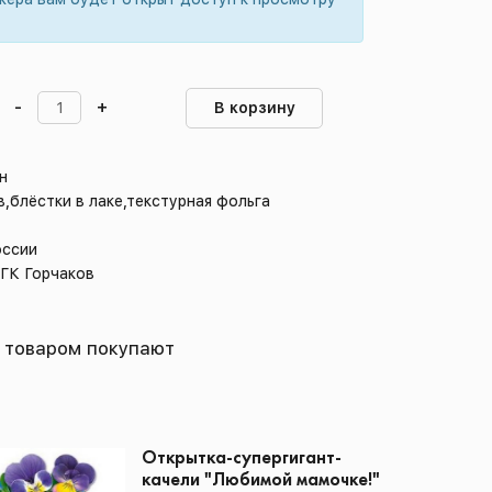
-
+
В корзину
он
в,блёстки в лаке,текстурная фольга
оссии
 ГК Горчаков
 товаром покупают
Открытка-супергигант-
качели "Любимой мамочке!"