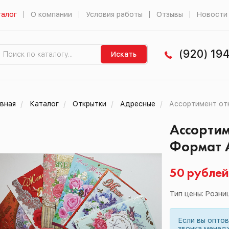
алог
О компании
Условия работы
Отзывы
Новости
(920) 19
Искать
вная
Каталог
Открытки
Адресные
Ассортимент отк
Ассортим
Формат А
50 рубле
Тип цены: Розни
Если вы опто
звонка менед