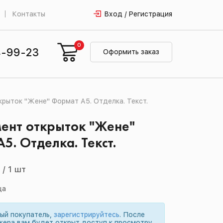
Контакты
Вход / Регистрация
0
4-99-23
Оформить заказ
рыток "Жене" Формат А5. Отделка. Текст.
ент открыток "Жене"
5. Отделка. Текст.
й
/
1 шт
ца
вый покупатель,
зарегистрируйтесь
. После
жера вам будет открыт доступ к просмотру