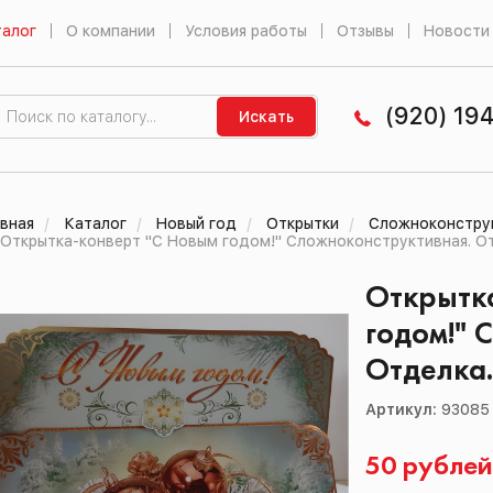
алог
О компании
Условия работы
Отзывы
Новости
(920) 19
Искать
вная
Каталог
Новый год
Открытки
Сложноконструк
Открытка-конверт "С Новым годом!" Сложноконструктивная. От
Открытк
годом!" 
Отделка.
Артикул:
93085
50 рубле