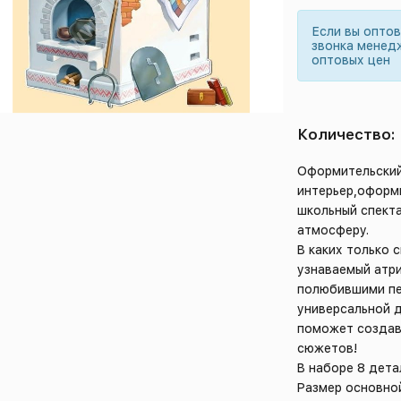
Если вы опто
звонка менед
оптовых цен
Количество:
Оформительский
интерьер,оформи
школьный спекта
атмосферу.
В каких только 
узнаваемый атри
полюбившими пе
универсальной 
поможет создав
сюжетов!
В наборе 8 дета
Размер основной