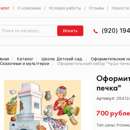
алог
О компании
Условия работы
Отзывы
Новости
(920) 19
Искать
вная
Каталог
Школа. Детский сад.
Оформительские на
Сказочные и мультгерои
Оформительский набор "Чудо-печк
Оформит
печка"
Артикул:
29.412
700 рубл
Тип цены: Розни