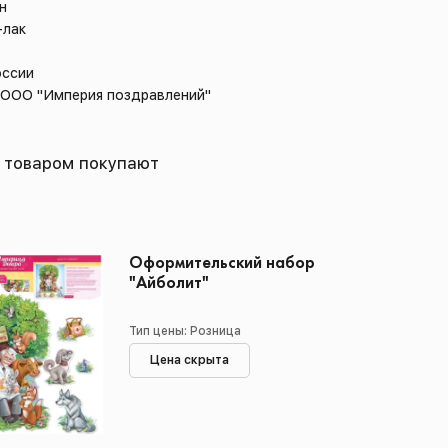
н
-лак
оссии
: ООО "Империя поздравлений"
 товаром покупают
Оформительский набор
"Айболит"
Тип цены: Розница
Цена скрыта