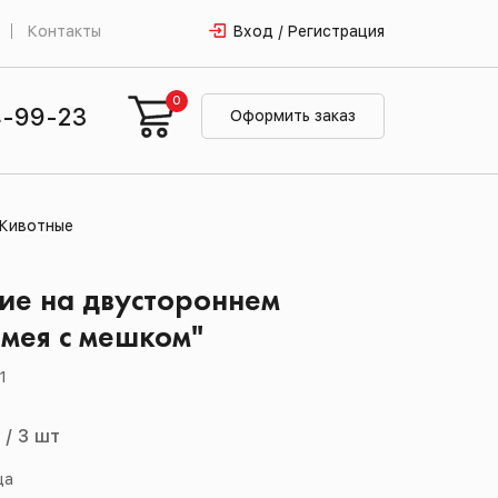
Контакты
Вход / Регистрация
0
4-99-23
Оформить заказ
Животные
ие на двустороннем
Змея с мешком"
1
й
/
3 шт
ца