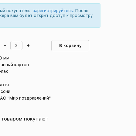
вый покупатель,
зарегистрируйтесь
. После
жера вам будет открыт доступ к просмотру
-
+
В корзину
50 мм
ванный картон
-лак
котч
оссии
 АО "Мир поздравлений"
 товаром покупают