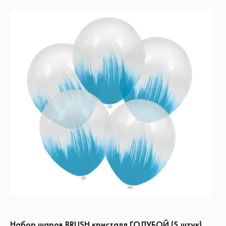
Набор шаров BRUSH кристалл ГОЛУБОЙ (5 штук)