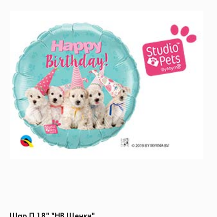
Шар П 18" "HB Щенки"