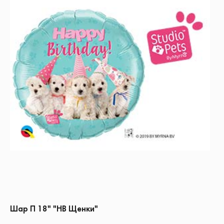
Шар П 18" "HB Щенки"