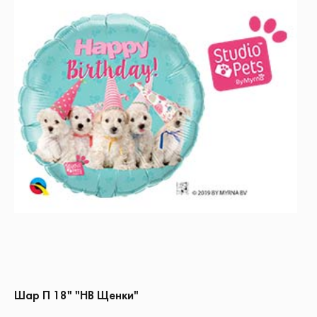
Шар П 18" "HB Щенки"