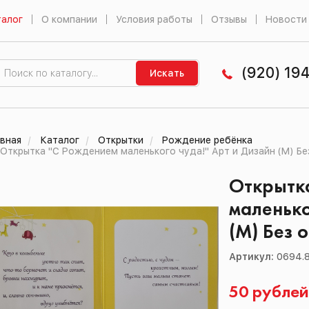
алог
О компании
Условия работы
Отзывы
Новости
(920) 19
Искать
вная
Каталог
Открытки
Рождение ребёнка
Открытка "С Рождением маленького чуда!" Арт и Дизайн (М) Без
Открытк
маленько
(М) Без о
Артикул:
0694.
50 рубле