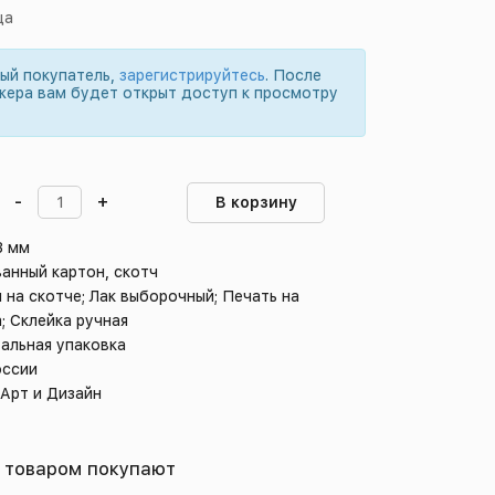
ца
вый покупатель,
зарегистрируйтесь
. После
жера вам будет открыт доступ к просмотру
-
+
В корзину
3 мм
анный картон, скотч
 на скотче; Лак выборочный; Печать на
; Склейка ручная
альная упаковка
оссии
 Арт и Дизайн
 товаром покупают