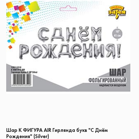
Шар К ФИГУРА AIR Гирлянда букв "С Днём
Рождения" (Silver)