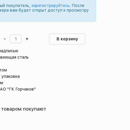
вый покупатель,
зарегистрируйтесь
. После
жера вам будет открыт доступ к просмотру
-
+
В корзину
 надписью
авеющая сталь
стом
 упаковка
ии
 АО "ГК Горчаков"
 товаром покупают