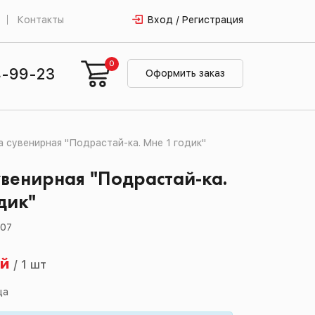
Контакты
Вход / Регистрация
0
4-99-23
Оформить заказ
 сувенирная "Подрастай-ка. Мне 1 годик"
венирная "Подрастай-ка.
дик"
307
ей
/
1 шт
ца