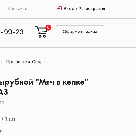
Контакты
Вход / Регистрация
0
4-99-23
Оформить заказ
Профессии. Спорт
ырубной "Мяч в кепке"
А3
10
й
/
1 шт
ца