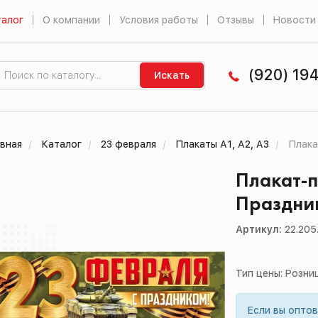
алог
О компании
Условия работы
Отзывы
Новости
(920) 19
Искать
вная
Каталог
23 февраля
Плакаты А1, А2, А3
Плака
Плакат-п
Праздни
Артикул:
22.205
Тип цены: Розни
Если вы опто