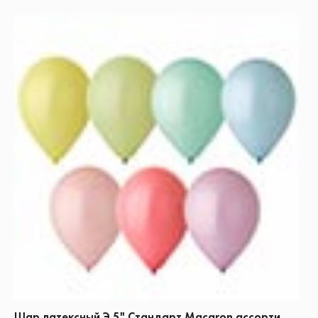
Шар латексный Э 5" Стандарт Macaron ассорти