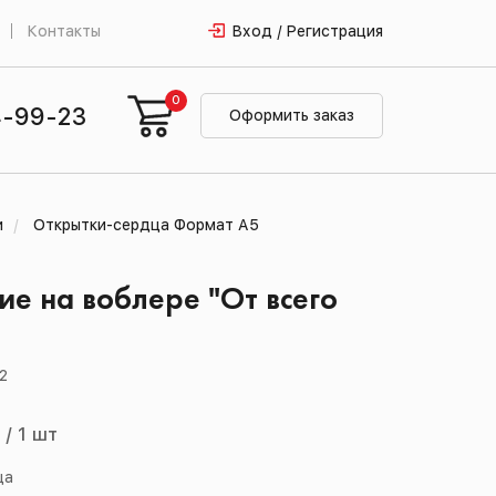
Контакты
Вход / Регистрация
0
4-99-23
Оформить заказ
и
Открытки-сердца Формат А5
е на воблере "От всего
2
й
/
1 шт
ца