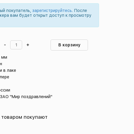
вый покупатель,
зарегистрируйтесь
. После
жера вам будет открыт доступ к просмотру
-
+
В корзину
0 мм
н
и в лаке
блере
оссии
 ЗАО "Мир поздравлений"
 товаром покупают