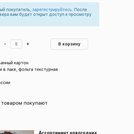
вый покупатель,
зарегистрируйтесь
. После
жера вам будет открыт доступ к просмотру
-
+
В корзину
ванный картон
и в лаке, фольга текстурная
оссии
 товаром покупают
Ассортимент новогодних