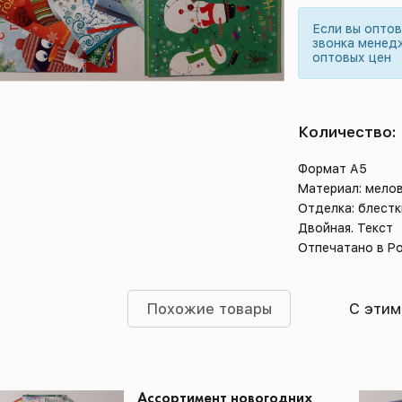
Если вы опто
звонка менед
оптовых цен
Количество:
Формат А5
Материал: мело
Отделка: блестк
Двойная. Текст
Отпечатано в Р
Похожие товары
С этим
Ассортимент новогодних