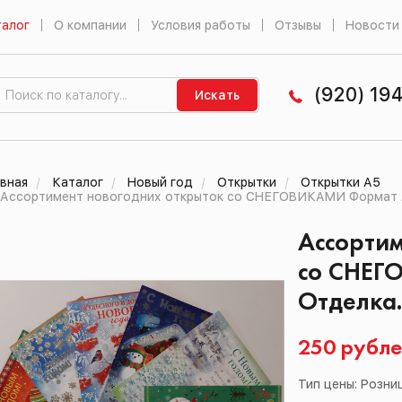
алог
О компании
Условия работы
Отзывы
Новости
(920) 19
Искать
вная
Каталог
Новый год
Открытки
Открытки А5
Ассортимент новогодних открыток со СНЕГОВИКАМИ Формат А
Ассортим
со СНЕГ
Отделка.
250 рубл
Тип цены: Розни