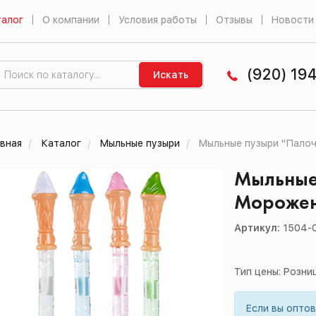
алог
О компании
Условия работы
Отзывы
Новости
(920) 19
Искать
вная
Каталог
Мыльные пузыри
Мыльные пузыри "Палоч
Мыльные
Морожен
Артикул:
1504-
Тип цены: Розни
Если вы опто