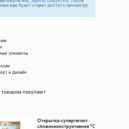
вый покупатель,
зарегистрируйтесь
. После
жера вам будет открыт доступ к просмотру
 мм
н
дные элементы
оссии
 Арт и Дизайн
 товаром покупают
Открытка-супергигант
сложноконструктивная "С