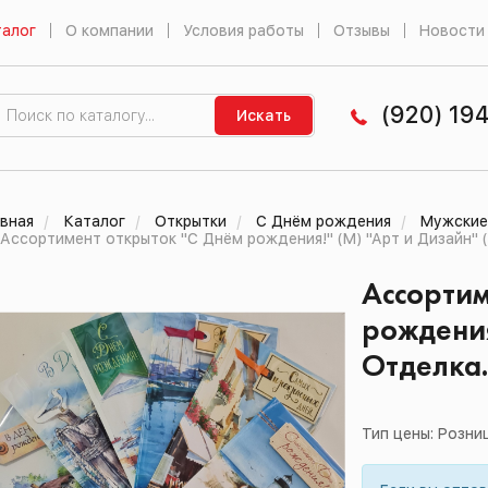
алог
О компании
Условия работы
Отзывы
Новости
(920) 19
Искать
вная
Каталог
Открытки
С Днём рождения
Мужские
Ассортимент открыток "С Днём рождения!" (М) "Арт и Дизайн" (
Ассортим
рождения
Отделка. 
Тип цены: Розни