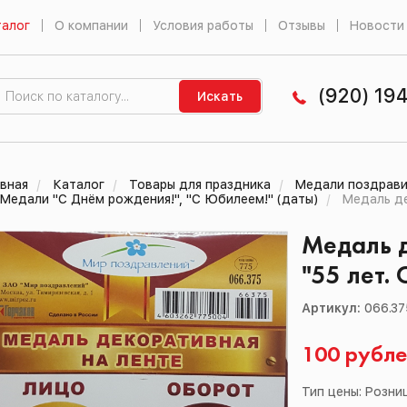
алог
О компании
Условия работы
Отзывы
Новости
(920) 19
Искать
вная
Каталог
Товары для праздника
Медали поздрави
Медали "С Днём рождения!", "С Юбилеем!" (даты)
Медаль де
Медаль д
"55 лет.
Артикул:
066.37
100 рубл
Тип цены: Розни