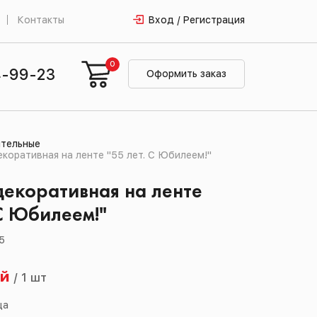
Контакты
Вход / Регистрация
0
4-99-23
Оформить заказ
тельные
коративная на ленте "55 лет. С Юбилеем!"
екоративная на ленте
 С Юбилеем!"
5
ей
/
1 шт
ца