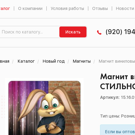
алог
О компании
Условия работы
Отзывы
Новости
(920) 19
Искать
вная
Каталог
Новый год
Магниты
Магнит виниловы
Магнит в
СТИЛЬНО
Артикул:
15.16.
Тип цены: Розни
Если вы опто