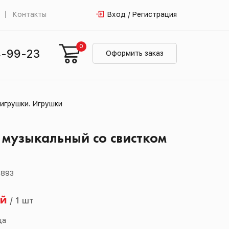
Контакты
Вход / Регистрация
0
4-99-23
Оформить заказ
игрушки. Игрушки
музыкальный со свистком
0893
ей
/
1 шт
ца