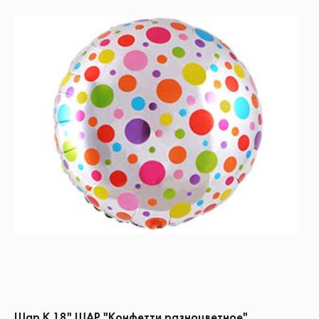
Шар К 18" ШАР "Конфетти разноцветное"