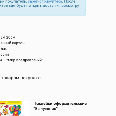
вый покупатель,
зарегистрируйтесь
. После
жера вам будет открыт доступ к просмотру
 3м 20см
ванный картон
-лак
оссии
 АО "Мир поздравлений"
 товаром покупают
Наклейки оформительские
"Выпускник"