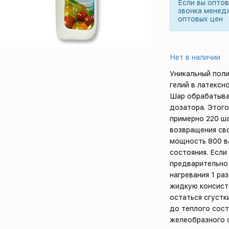
Если вы опто
звонка менед
оптовых цен
Нет в наличии
Уникальный пол
гелий в латексн
Шар обрабатыва
дозатора. Этого
примерно 220 ша
возвращения сво
мощность 800 ва
состояния. Если
предварительно 
нагревания 1 ра
жидкую консисте
остаться сгустк
до теплого сост
желеобразного 