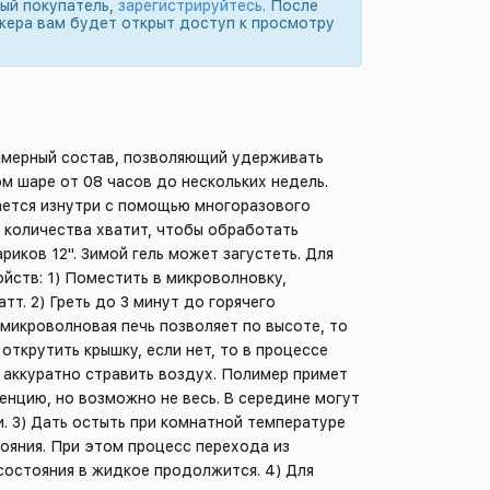
вый покупатель,
зарегистрируйтесь
. После
жера вам будет открыт доступ к просмотру
имерный состав, позволяющий удерживать
ом шаре от 08 часов до нескольких недель.
ется изнутри с помощью многоразового
 количества хватит, чтобы обработать
риков 12". Зимой гель может загустеть. Для
йств: 1) Поместить в микроволновку,
тт. 2) Греть до 3 минут до горячего
 микроволновая печь позволяет по высоте, то
открутить крышку, если нет, то в процессе
з аккуратно стравить воздух. Полимер примет
нцию, но возможно не весь. В середине могут
и. 3) Дать остыть при комнатной температуре
ояния. При этом процесс перехода из
состояния в жидкое продолжится. 4) Для