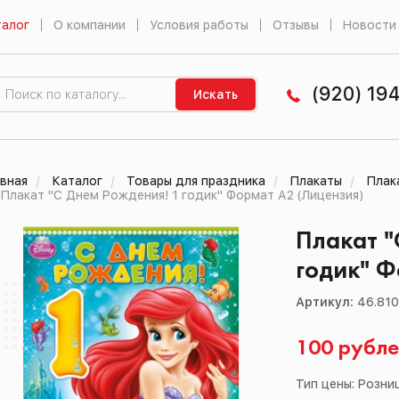
алог
О компании
Условия работы
Отзывы
Новости
(920) 19
Искать
вная
Каталог
Товары для праздника
Плакаты
Плак
Плакат "С Днем Рождения! 1 годик" Формат А2 (Лицензия)
Плакат "
годик" Ф
Артикул:
46.81
100 рубл
Тип цены: Розни