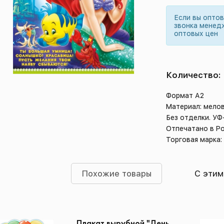
Если вы опто
звонка менед
оптовых цен
Количество:
Формат А2
Материал: мело
Без отделки. УФ
Отпечатано в Р
Торговая марка
Похожие товары
С этим
Плакат вырубной "День