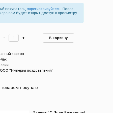
вый покупатель,
зарегистрируйтесь
. После
жера вам будет открыт доступ к просмотру
-
+
В корзину
ванный картон
-лак
оссии
: ООО "Империя поздравлений"
 товаром покупают
Плакат "С Днем Рождения!