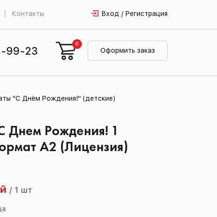
Контакты
Вход / Регистрация
0
4-99-23
Оформить заказ
аты "С Днём Рождения!" (детские)
С Днем Рождения! 1
ормат А2 (Лицензия)
0
ей
/
1 шт
ца